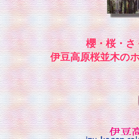
櫻・桜・さ
伊豆高原桜並木の